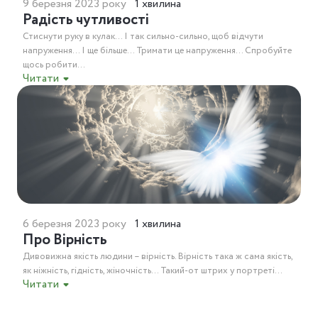
9 березня 2023 року
1 хвилина
Радість чутливості
Стиснути руку в кулак… І так сильно-сильно, щоб відчути
напруження… І ще більше… Тримати це напруження… Спробуйте
щось робити...
Читати
6 березня 2023 року
1 хвилина
Про Вірність
Дивовижна якість людини – вірність. Вірність така ж сама якість,
як ніжність, гідність, жіночність… Такий-от штрих у портреті...
Читати