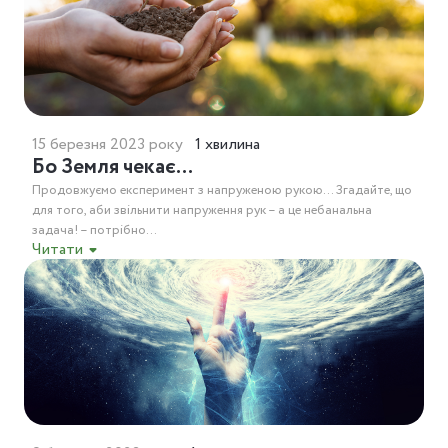
15 березня 2023 року
1 хвилина
Бо Земля чекає…
Продовжуємо експеримент з напруженою рукою… Згадайте, що
для того, аби звільнити напруження рук – а це небанальна
задача! – потрібно...
Читати