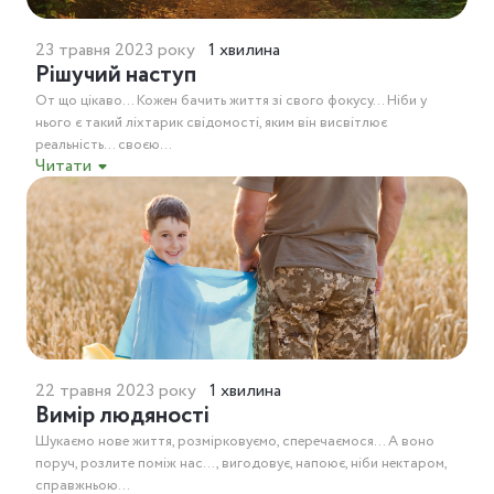
23 травня 2023 року
1 хвилина
Рішучий наступ
От що цікаво… Кожен бачить життя зі свого фокусу… Ніби у
нього є такий ліхтарик свідомості, яким він висвітлює
реальність… своєю...
Читати
22 травня 2023 року
1 хвилина
Вимір людяності
Шукаємо нове життя, розмірковуємо, сперечаємося… А воно
поруч, розлите поміж нас…, вигодовує, напоює, ніби нектаром,
справжньою...