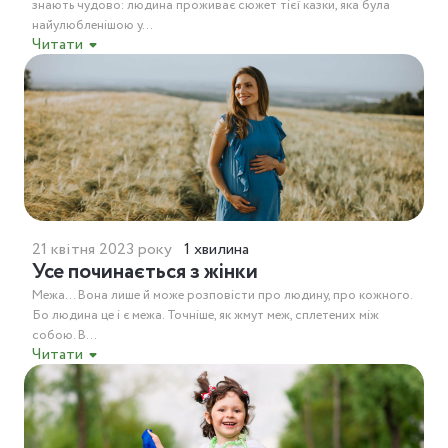
знають чудово: людина проживає сюжет тієї казки, яка була
найулюбленішою у...
Читати
21 квітня 2023 року
1 хвилина
Усе починається з жінки
Межа… Вона лише й може розповісти про людину, про кожного.
Бо людина це і є межа. Точніше, як жмут меж, сплетених між
собою. В...
Читати