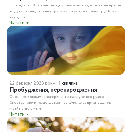
От згадала… Коли мій син ще ходив у дитсадок, який насправді
не дуже любив, щоранку грали ми з ним в особливу гру. Перед
виходом з...
Читати
22 березня 2023 року
1 хвилина
Пробудження, перенародження
Отже, продовжимо експеримент з напруженою рукою…
Спостерігаючи те, що діється навколо, крізь призму думок,
інсайтів, які в мене...
Читати