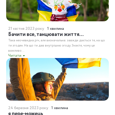
21 квітня 2023 року
1 хвилина
Бачити все, танцювати життя…
Така неочевидна річ, але визначальна: завжди дається те, на що
ти згоден. На що ти дав внутрішню згоду. Знаєте, чому це
важливо...
Читати
24 березня 2023 року
1 хвилина
я пере-можець