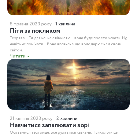
8 травня 2023 року
1 хвилина
Піти за покликом
Темрява… Ти для неї не є цінністю – вона буде просто чекати. Ну,
навіть не помічати… Вона впевнена, що володарює над своїм
світом...
Читати
21 квітня 2023 року
2 хвилини
Навчитися запалювати зорі
Ось замисліться лише: все рухається казками. Психологи це