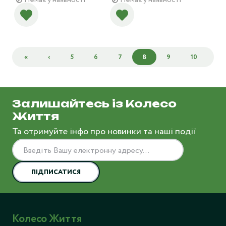
Немає у наявності
Немає у наявності
«
‹
5
6
7
8
9
10
11
Залишайтесь із Колесо
Життя
Та отримуйте інфо про новинки та наші події
ПІДПИСАТИСЯ
Колесо Життя