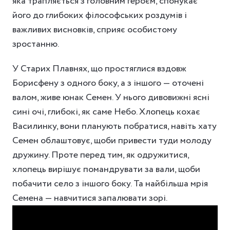
яка трапляється з головним героєм, спонукає
його до глибоких філософських роздумів і
важливих висновків, сприяє особистому
зростанню.
У Старих Плавнях, що простяглися вздовж
Борисфену з одного боку, а з іншого — оточені
валом, живе юнак Семен. У нього дивовижні ясні
сині очі, глибокі, як саме Небо. Хлопець кохає
Василинку, вони планують побратися, навіть хату
Семен облаштовує, щоби привести туди молоду
дружину. Проте перед тим, як одружитися,
хлопець вирішує помандрувати за вали, щоби
побачити село з іншого боку. Та найбільша мрія
Семена — навчитися запалювати зорі.