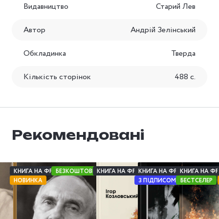
Видавництво
Старий Лев
Автор
Андрій Зелінський
Обкладинка
Тверда
Кількість сторінок
488 с.
Рекомендовані
КНИГА НА ФРОНТ
БЕЗКОШТОВНА ДОСТАВКА
КНИГА НА ФРОНТ
КНИГА НА ФРОНТ
КНИГА НА Ф
НОВИНКА
З ПІДПИСОМ АВТОРА
БЕСТСЕЛЕР