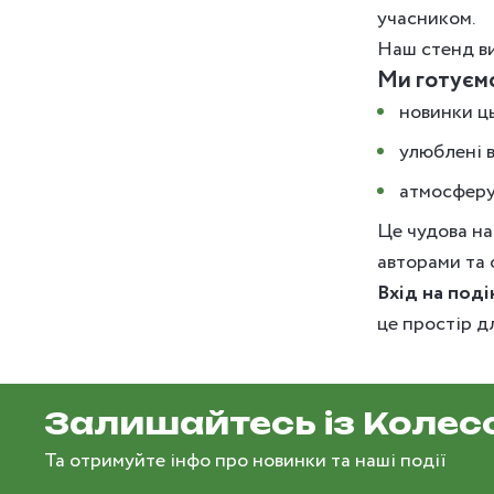
учасником.
Наш стенд ви
Ми готуємо
новинки ць
улюблені в
атмосферу
Це чудова н
авторами та 
Вхід на поді
це простір д
Залишайтесь із Колес
Та отримуйте інфо про новинки та наші події