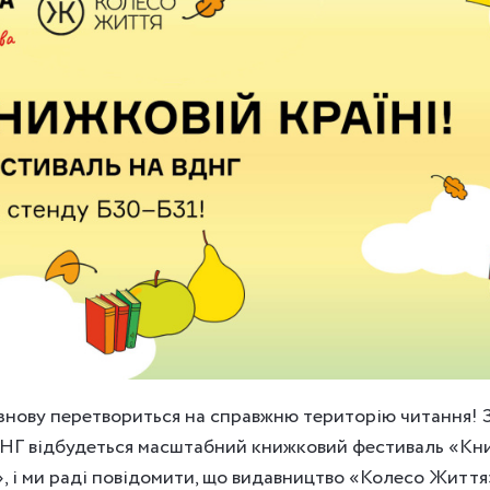
знову перетвориться на справжню територію читання! З
ДНГ відбудеться масштабний книжковий фестиваль «Кн
, і ми раді повідомити, що видавництво «Колесо Життя