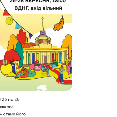
 25 по 28
ижкова
» стане його