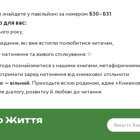
 знайдете у павільйоні за номером
Б30–Б31
.
 для вас:
ого року,
идання, які вже встигли полюбитися читачам,
 натхнення та живого спілкування. ✨
агода познайомитися з нашими книгами, метафоричними
отримати заряд натхнення від книжкової спільноти.
ю — вільний.
Приходьте всією родиною, адже «Книжков
ля діалогу, розвитку й любові до читання.
о Життя